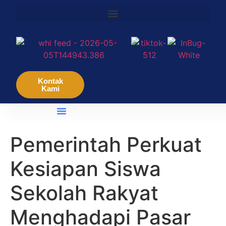
Kontak
Kami
Tentang Kami
Pesan Dari Presiden Perusahaan
Pemerintah Perkuat
Kesiapan Siswa
Sekolah Rakyat
Menghadapi Pasar