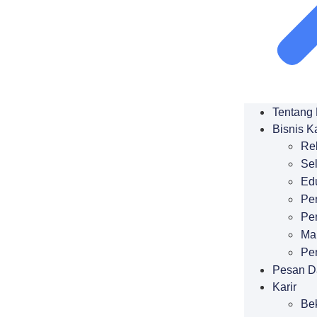
Tentang
Bisnis K
Re
Se
Ed
Pe
Pe
Ma
Pe
Pesan D
Karir
Bek