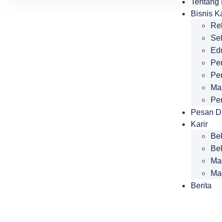
Tentang
Bisnis K
Re
Se
Ed
Pe
Pe
Ma
Pe
Pesan D
Karir
Bek
Be
Ma
Ma
Berita